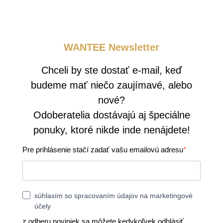
WANTEE Newsletter
Chceli by ste dostať e-mail, keď
budeme mať niečo zaujímavé, alebo
nové?
Odoberatelia dostávajú aj špeciálne
ponuky, ktoré nikde inde nenájdete!
Pre prihlásenie stačí zadať vašu emailovú adresu
súhlasím so spracovaním údajov na marketingové
účely
z odberu noviniek sa môžete kedykoľvek odhlásiť